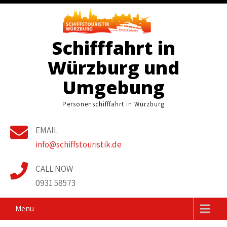
Skip
to
content
Schifffahrt in
Würzburg und
Umgebung
Personenschifffahrt in Würzburg
EMAIL
info@schiffstouristik.de
CALL NOW
0931 58573
Menu