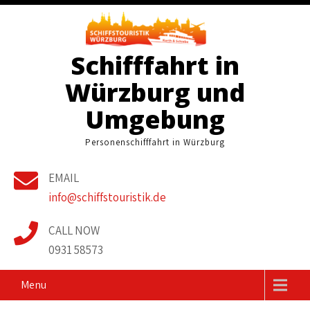
Skip
to
content
Schifffahrt in
Würzburg und
Umgebung
Personenschifffahrt in Würzburg
EMAIL
info@schiffstouristik.de
CALL NOW
0931 58573
Menu