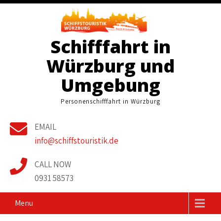
Skip
to
content
Schifffahrt in
Würzburg und
Umgebung
Personenschifffahrt in Würzburg
EMAIL
info@schiffstouristik.de
CALL NOW
0931 58573
Menu